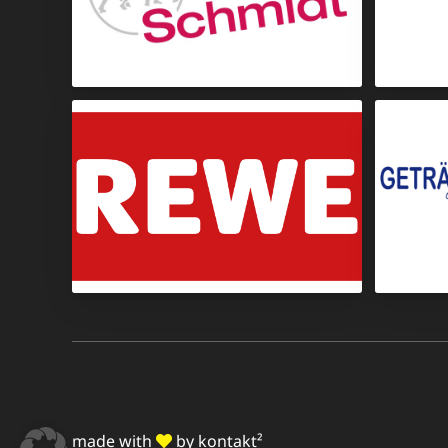
Wurst- & Fleischwaren
Lebensmittel
made with
by
kontakt²