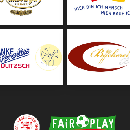
Getränke
Drogeriebedarf
Getränke
Backwaren