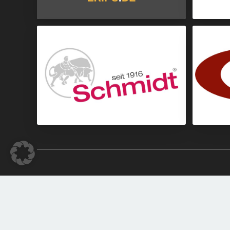
Bälle
Wurst- & Fleischwaren
made with
by
kontakt²