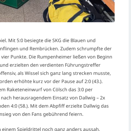
l. Mit 5:0 besiegte die SKG die Blauen und
Mainflingen und Rembrücken. Zudem schrumpfte der
uf vier Punkte. Die Rumpenheimer ließen von Beginn
 und erzielten den verdienten Führungstreffer
ffensiv, als Wissel sich ganz lang strecken musste,
rden erhöhte kurz vor der Pause auf 2:0 (43.).
em Raketeneinwurf von Cölsch das 3:0 per
 nach herausragendem Einsatz von Dallwig – 2x
n 4:0 (58.). Mit dem Abpfiff erzielte Dallwig das
msieg von den Fans gebührend feiern.
h einem Spieldrittel noch ganz anders aussah.